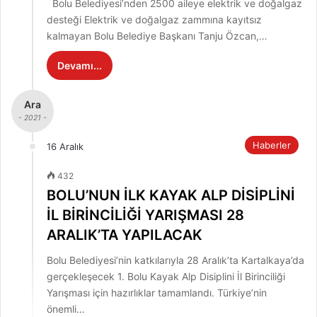
Bolu Belediyesi’nden 2500 aileye elektrik ve doğalgaz
desteği Elektrik ve doğalgaz zammına kayıtsız
kalmayan Bolu Belediye Başkanı Tanju Özcan,…
Devamı...
Ara
- 2021 -
Haberler
16 Aralık
432
BOLU’NUN İLK KAYAK ALP DİSİPLİNİ
İL BİRİNCİLİĞİ YARIŞMASI 28
ARALIK’TA YAPILACAK
Bolu Belediyesi’nin katkılarıyla 28 Aralık’ta Kartalkaya’da
gerçekleşecek 1. Bolu Kayak Alp Disiplini İl Birinciliği
Yarışması için hazırlıklar tamamlandı. Türkiye’nin
önemli…