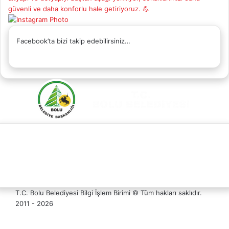
Facebook’ta bizi takip edebilirsiniz…
Facebook
X
YouTube
Instagram
Whatsapp
Telefon
Destek
T.C. Bolu Belediyesi Bilgi İşlem Birimi © Tüm hakları saklıdır.
Hattı
2011 - 2026
Facebook
X