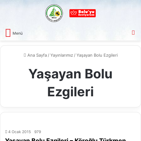
A
Menü
Ana Sayfa
/
Yayınlarımız
/
Yaşayan Bolu Ezgileri
Yaşayan Bolu
Ezgileri
4 Ocak 2015
979
Yaşayan Bolu Ezgileri – Köroğlu Türkmen