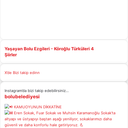
Yaşayan
Yaşayan Bolu Ezgileri - Köroğlu Türküleri 4
Bolu
Şiirler
Şiirler
Ezgileri
-
Köroğlu
X’de Bizi takip edinn
Türküleri
4
Instagram’da bizi takip edebilirsiniz…
bolubelediyesi