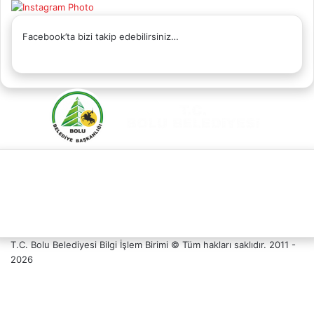
Facebook’ta bizi takip edebilirsiniz…
Facebook
X
YouTube
Instagram
Whatsapp
Telefon
Destek
T.C. Bolu Belediyesi Bilgi İşlem Birimi © Tüm hakları saklıdır. 2011 -
Hattı
2026
Facebook
X
YouTube