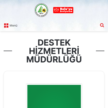
A
Menü
DESTEK
HIZMETLERI
MÜDÜRLÜĞÜ