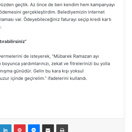
bu yüzden geçtik. Az önce de ben kendim hem kampanyayı
 ödemesini gerçekleştirdim. Belediyemizin internet
laması var. Ödeyebileceğiniz faturayı seçip kredi kartı
.
ırabilirsiniz”
vermelerini de isteyerek, “Mübarek Ramazan ayı
oyunca yardımlarınızı, zekat ve fitrelerinizi bu yolla
nışma günüdür. Gelin bu kara kışı yoksul
zur içinde geçirelim.” ifadelerini kullandı.
k
LinkedIn
Pinterest
Messenger
E-Mail ile paylaş
Yazdır