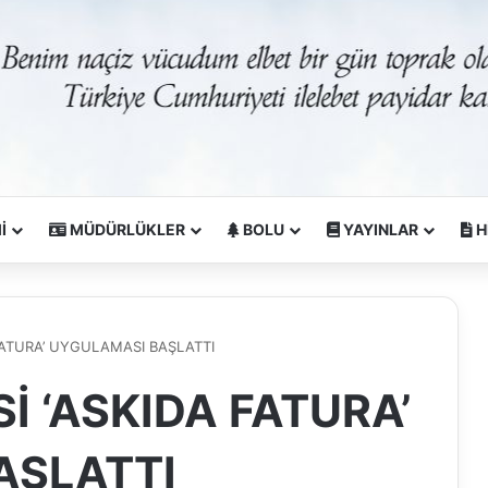
İ
MÜDÜRLÜKLER
BOLU
YAYINLAR
H
FATURA’ UYGULAMASI BAŞLATTI
İ ‘ASKIDA FATURA’
AŞLATTI