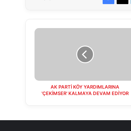
AK
PARTİ
KÖY
YARDIMLARINA
'ÇEKİMSER'
KALMAYA
DEVAM
EDİYOR
AK PARTİ KÖY YARDIMLARINA
'ÇEKİMSER' KALMAYA DEVAM EDİYOR