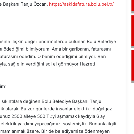
ye Başkanı Tanju Özcan,
https://askidafatura.bolu.bel.tr/
esine ilişkin değerlendirmelerde bulunan Bolu Belediye
ı ödediğimi bilmiyorum. Ama bir garibanın, faturasını
faturasını ödedim. O benim ödediğimi bilmiyor. Ben
yla, sağ elin verdiğini sol el görmüyor Hazreti
im”
sıkıntılara değinen Bolu Belediye Başkanı Tanju
k olarak. Bu zor günlerde insanlar elektrik- doğalgaz
rsunuz 2500 aileye 500 TL’yi aşmamak kaydıyla 6 ay
lektrik yardımı yapacağımızı söylemiştik. Bununla ilgili
tamamlanmak üzere. Bir de belediyemize ödenmeyen