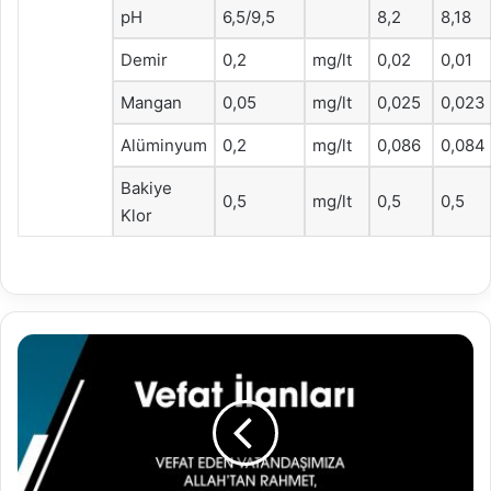
pH
6,5/9,5
8,2
8,18
Demir
0,2
mg/lt
0,02
0,01
Mangan
0,05
mg/lt
0,025
0,023
Alüminyum
0,2
mg/lt
0,086
0,084
Bakiye
0,5
mg/lt
0,5
0,5
Klor
08.07.2024
Vefat
İlanları