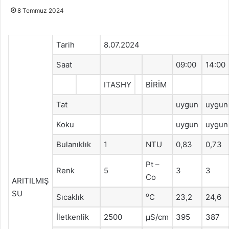
8 Temmuz 2024
Tarih
8.07.2024
Saat
09:00
14:00
ITASHY
BİRİM
Tat
uygun
uygun
Koku
uygun
uygun
Bulanıklık
1
NTU
0,83
0,73
Pt –
Renk
5
3
3
Co
ARITILMIŞ
SU
o
Sıcaklık
C
23,2
24,6
İletkenlik
2500
μS/cm
395
387