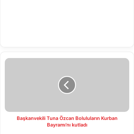
Başkanvekili
Tuna
Özcan
Boluluların
Kurban
Bayramı’nı
kutladı
Başkanvekili Tuna Özcan Boluluların Kurban
Bayramı’nı kutladı