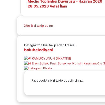
Meclis
Meclis Toplantısı Duyurusu – Haziran 2026
Toplantısı
28.05.2026
28.05.2026 Vefat İlanı
Duyurusu
Vefat
–
İlanı
Haziran
X’de Bizi takip edinn
2026
Instagram’da bizi takip edebilirsiniz…
bolubelediyesi
Facebook’ta bizi takip edebilirsiniz…