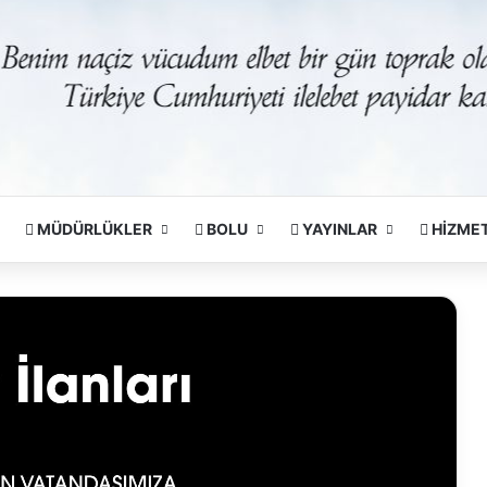
MÜDÜRLÜKLER
BOLU
YAYINLAR
HİZME