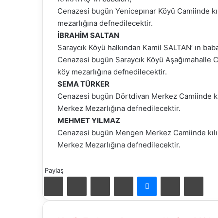
Cenazesi bugün Yenicepınar Köyü Camiinde kıl
mezarlığına defnedilecektir.
İBRAHİM SALTAN
Saraycık Köyü halkından Kamil SALTAN’ ın baba
Cenazesi bugün Saraycık Köyü Aşağımahalle Ca
köy mezarlığına defnedilecektir.
SEMA TÜRKER
Cenazesi bugün Dörtdivan Merkez Camiinde kı
Merkez Mezarlığına defnedilecektir.
MEHMET YILMAZ
Cenazesi bugün Mengen Merkez Camiinde kılı
Merkez Mezarlığına defnedilecektir.
Paylaş
Facebook
X
LinkedIn
Pinterest
Messenger
E-
Yazd
Mail
ile
paylaş