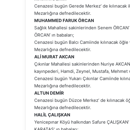
Cenazesi bugün Gerede Merkez’ de kılınacak 
Mezarlığına defnedilecektir.
MUHAMMED FARUK ÖRCAN
Sağlık Mahallesi sakinlerinden Senem ÖRCAN’ 
ÖRCAN’ ın babaları;
Cenazesi bugün Balcı Camiinde kılınacak öğle
Mezarlığına defnedilecektir.
ALİ MURAT AKCAN
Çıkınlar Mahallesi sakinlerinden Nuriye AKCAN
kayınpederi, Hamdi, Zeynel, Mustafa, Mehmet v
Cenazesi bugün Yukarı Çıkınlar Camiinde kılın
Mezarlığına defnedilecektir.
ALTUN DEMİR
Cenazesi bugün Düzce Merkez’ de kılınacak 
Mezarlığına defnedilecektir.
HALİL ÇALIŞKAN
Yenicepınar Köyü halkından Safure ÇALIŞKAN’ ı
KARATAŞ’ ın babaları;