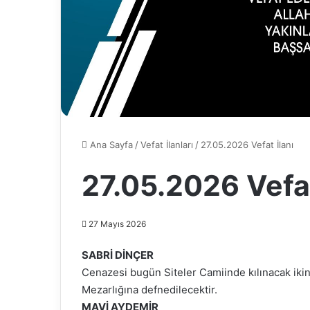
Ana Sayfa
/
Vefat İlanları
/
27.05.2026 Vefat İlanı
27.05.2026 Vefat
27 Mayıs 2026
SABRİ DİNÇER
Cenazesi bugün Siteler Camiinde kılınacak iki
Mezarlığına defnedilecektir.
MAVİ AYDEMİR