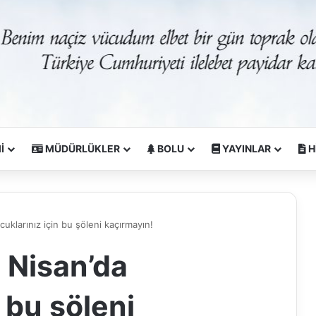
İ
MÜDÜRLÜKLER
BOLU
YAYINLAR
H
cuklarınız için bu şöleni kaçırmayın!
3 Nisan’da
 bu şöleni