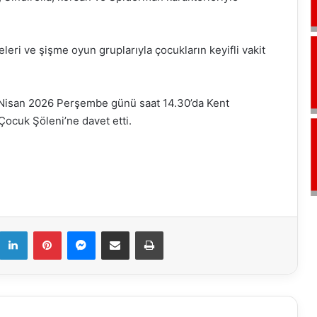
leri ve şişme oyun gruplarıyla çocukların keyifli vakit
23 Nisan 2026 Perşembe günü saat 14.30’da Kent
ocuk Şöleni’ne davet etti.
k
LinkedIn
Pinterest
Messenger
E-Mail ile paylaş
Yazdır