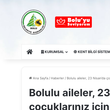
Ana Sayfa
KURUMSAL
KENT BİLGİ SİSTEM
Ana Sayfa
/
Haberler
/
Bolulu aileler, 23 Nisan’da ço
Bolulu aileler, 2
çocuklarınız için