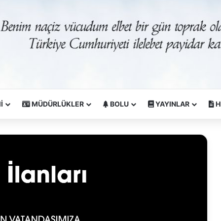
İ
MÜDÜRLÜKLER
BOLU
YAYINLAR
H