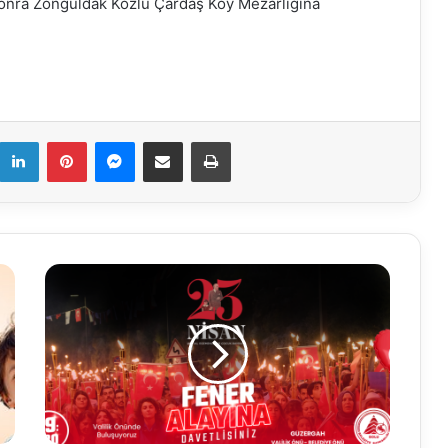
nra Zonguldak Kozlu Çardaş Köy Mezarlığına
k
LinkedIn
Pinterest
Messenger
E-Mail ile paylaş
Yazdır
Bolu
Belediyesi’nden
Fener
Alayı
daveti