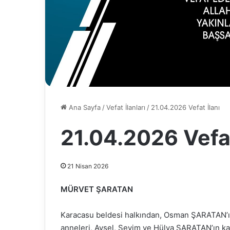
Ana Sayfa
/
Vefat İlanları
/
21.04.2026 Vefat İlanı
21.04.2026 Vefat
21 Nisan 2026
MÜRVET ŞARATAN
Karacasu beldesi halkından, Osman ŞARATAN’ın
anneleri, Aysel, Sevim ve Hülya ŞARATAN’ın k