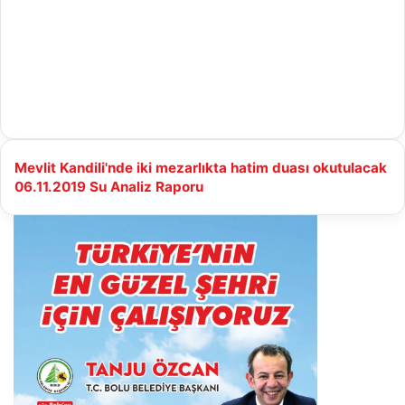
Mevlit
Mevlit Kandili'nde iki mezarlıkta hatim duası okutulacak
Kandili'nde
06.11.2019
06.11.2019 Su Analiz Raporu
iki
Su
mezarlıkta
Analiz
hatim
Raporu
duası
okutulacak