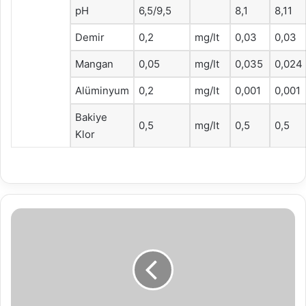
pH
6,5/9,5
8,1
8,11
Demir
0,2
mg/lt
0,03
0,03
Mangan
0,05
mg/lt
0,035
0,024
Alüminyum
0,2
mg/lt
0,001
0,001
Bakiye
0,5
mg/lt
0,5
0,5
Klor
Bolu
Belediyesi'nden
yaşlı
ve
engellilere
'ev
temizliği'