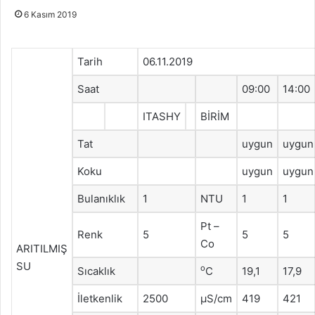
6 Kasım 2019
Tarih
06.11.2019
Saat
09:00
14:00
ITASHY
BİRİM
Tat
uygun
uygun
Koku
uygun
uygun
Bulanıklık
1
NTU
1
1
Pt –
Renk
5
5
5
Co
ARITILMIŞ
SU
o
Sıcaklık
C
19,1
17,9
İletkenlik
2500
μS/cm
419
421