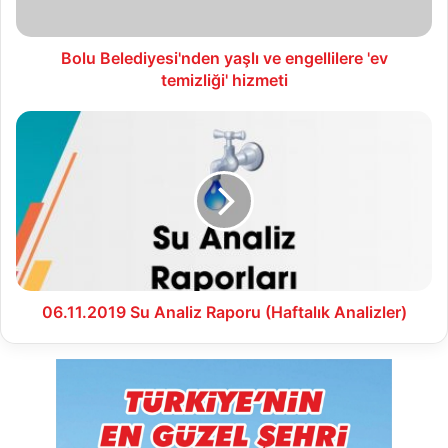
hizmeti
Bolu Belediyesi'nden yaşlı ve engellilere 'ev
temizliği' hizmeti
06.11.2019
Su
Analiz
Raporu
(Haftalık
Analizler)
06.11.2019 Su Analiz Raporu (Haftalık Analizler)