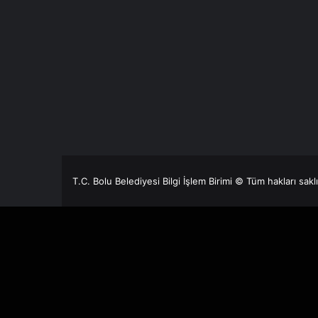
T.C. Bolu Belediyesi Bilgi İşlem Birimi © Tüm hakları sakl