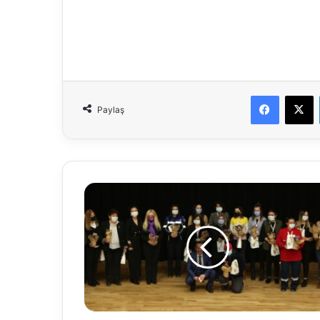
Faceboo
X
Paylaş
Başkan
Özcan
kadın
personellerin
Kadınlar
Günü'nü
kutladı