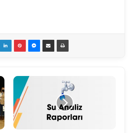
k
LinkedIn
Pinterest
Messenger
E-Mail ile paylaş
Yazdır
09.03.2021
Su
Analiz
Raporu