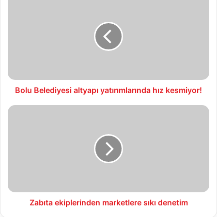
Belediyesi
altyapı
yatırımlarında
hız
kesmiyor!
Bolu Belediyesi altyapı yatırımlarında hız kesmiyor!
Zabıta
ekiplerinden
marketlere
sıkı
denetim
Zabıta ekiplerinden marketlere sıkı denetim