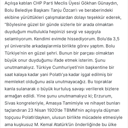
Açılışa katılan CHP Parti Meclis Üyesi Gökhan Günaydın,
Bolu Belediye Başkanı Tanju Özcan’ı ve beraberindeki
ekibine yürüttükleri çalışmalardan dolayı teşekkür ederek,
“Böylesine güzel bir günde sizlerle bir arada olmaktan
duyduğum mutlulukla hepinizi sevgi ve saygıyla
selamlıyorum. Kendimi evimde hissediyorum. Bolu’da 3,5
yıl üniversite arkadaşlarımla birlikte görev yaptım. Bolu
Türkiye’nin en güzel şehri. Bunun bir parçası olmaktan
büyük onur duyduğumu ifade etmek isterim. Şunu
unutmamalıyız. Türkiye Cumhuriyeti’nin başkentine bir
saat kalaya kadar yani Polatlı’ya kadar işgal edilmiş bir
memleket olduğunu asla unutmayacağız. Bu topraklar
kanla sulanarak o büyük kurtuluş savaşı verilerek bizlere
armağan edildi. Yine şunu unutmamalıyız ki; Erzurum,
Sivas kongreleriyle, Amasya Tamimiyle ve nihayet bunları
taçlandıran 23 Nisan 1920’de TBMM’nin açılışıyla düşman
topçusu Polatlı’dayken, ulusun birlikte mücadele etmesiyle
ama kuşkusuz M. Kemal Atatürk’ün önderliğinde bu ülke