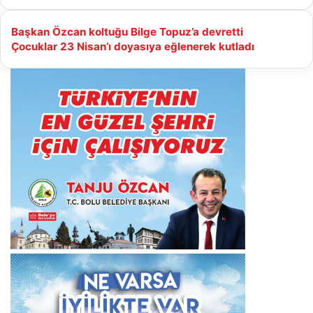
Başkan
Başkan Özcan koltuğu Bilge Topuz’a devretti
Özcan
Çocuklar
Çocuklar 23 Nisan’ı doyasıya eğlenerek kutladı
koltuğu
23
Bilge
Nisan’ı
Topuz’a
doyasıya
devretti
eğlenerek
kutladı