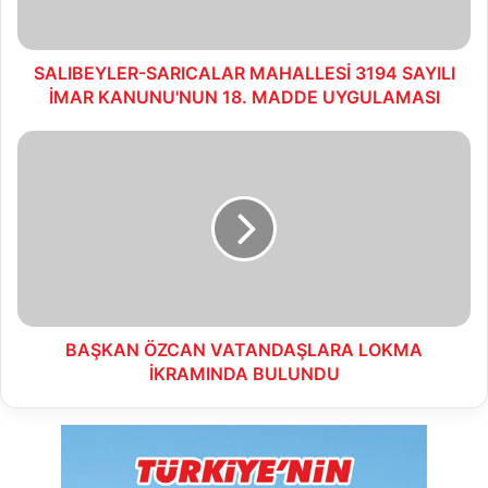
KANUNU'NUN
18.
MADDE
UYGULAMASI
SALIBEYLER-SARICALAR MAHALLESİ 3194 SAYILI
İMAR KANUNU'NUN 18. MADDE UYGULAMASI
BAŞKAN
ÖZCAN
VATANDAŞLARA
LOKMA
İKRAMINDA
BULUNDU
BAŞKAN ÖZCAN VATANDAŞLARA LOKMA
İKRAMINDA BULUNDU