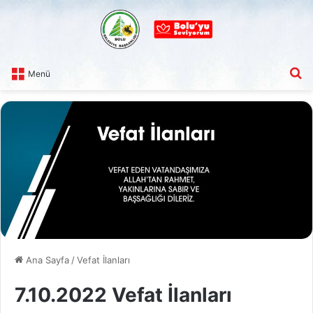
A
Menü
Ana Sayfa
/
Vefat İlanları
7.10.2022 Vefat İlanları