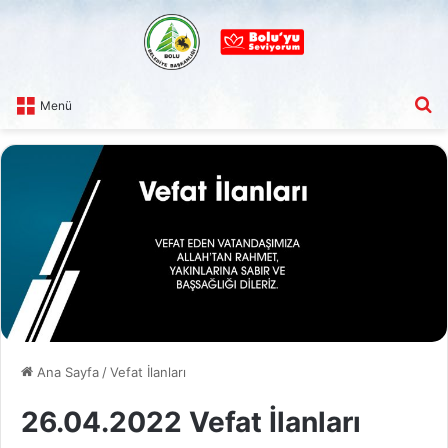
A
Menü
Ana Sayfa
/
Vefat İlanları
26.04.2022 Vefat İlanları