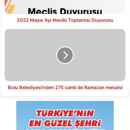
2022 Mayıs Ayı Meclis Toplantısı Duyurusu
Bolu
Belediyesi’nden
275
camii
de
Ramazan
mesaisi
Bolu Belediyesi’nden 275 camii de Ramazan mesaisi