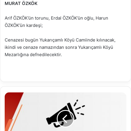
MURAT ÖZKÖK
Arif ÖZKÖK’ün torunu, Erdal ÖZKÖK’ün oğlu, Harun
ÖZKÖK’ün kardeşi;
Cenazesi bugün Yukarıçamlı Köyü Camiinde kılınacak,
ikindi ve cenaze namazından sonra Yukarıçamlı Köyü
Mezarlığına defnedilecektir.
2022
Mayıs
Ayı
Meclis
Toplantısı
Duyurusu