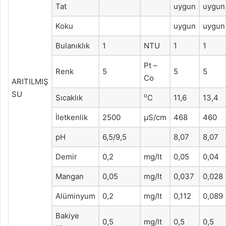
Tat
uygun
uygun
Koku
uygun
uygun
Bulanıklık
1
NTU
1
1
Pt –
Renk
5
5
5
Co
ARITILMIŞ
SU
o
Sıcaklık
C
11,6
13,4
İletkenlik
2500
μS/cm
468
460
pH
6,5/9,5
8,07
8,07
Demir
0,2
mg/lt
0,05
0,04
Mangan
0,05
mg/lt
0,037
0,028
Alüminyum
0,2
mg/lt
0,112
0,089
Bakiye
0,5
mg/lt
0,5
0,5