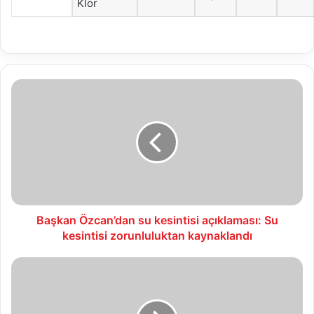
Klor
Başkan
Özcan’dan
su
kesintisi
açıklaması:
Su
kesintisi
zorunluluktan
kaynaklandı
Başkan Özcan’dan su kesintisi açıklaması: Su
kesintisi zorunluluktan kaynaklandı
Başkan
Özcan
yılbaşını
mesaide