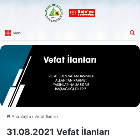
A
Menü
Ana Sayfa
/
Vefat İlanları
31.08.2021 Vefat İlanları