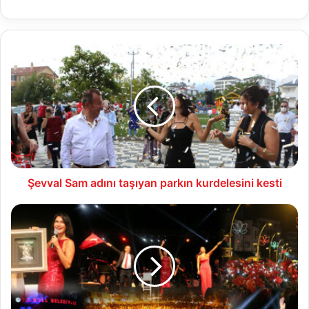
Şevval
Sam
adını
taşıyan
parkın
kurdelesini
kesti
Şevval Sam adını taşıyan parkın kurdelesini kesti
Bolu
Belediyesi’nden
coşkulu
Zafer
Bayramı
kutlaması