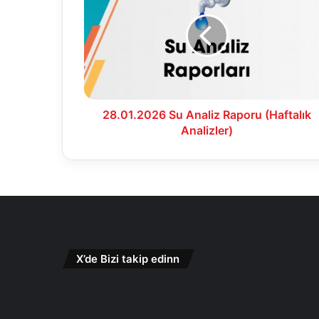
Analiz
Raporu
(Haftalık
Analizler)
28.01.2026 Su Analiz Raporu (Haftalık
Analizler)
X’de Bizi takip edinn