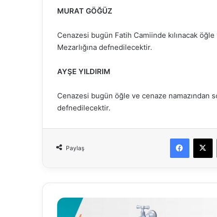
MURAT GÖĞÜZ
Cenazesi bugün Fatih Camiinde kılınacak öğl
Mezarlığına defnedilecektir.
AYŞE YILDIRIM
Cenazesi bugün öğle ve cenaze namazından so
defnedilecektir.
Faceboo
X
Paylaş
28.01.2026
Su