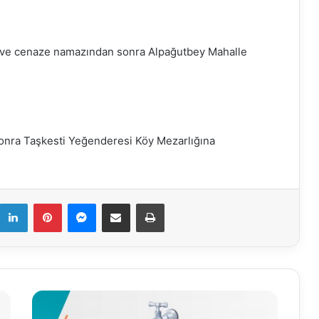
e ve cenaze namazından sonra Alpağutbey Mahalle
nra Taşkesti Yeğenderesi Köy Mezarlığına
k
LinkedIn
Pinterest
Messenger
E-Mail ile paylaş
Yazdır
29.01.2026
Su