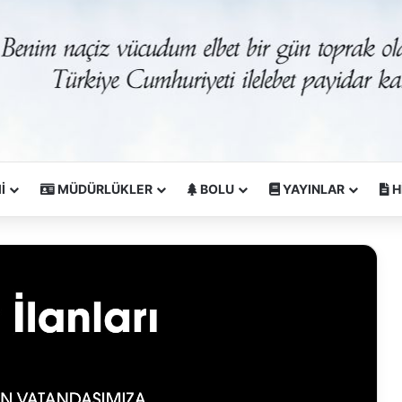
İ
MÜDÜRLÜKLER
BOLU
YAYINLAR
H