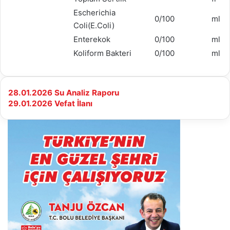
Escherichia
0/100
ml
Coli(E.Coli)
Enterekok
0/100
ml
Koliform Bakteri
0/100
ml
28.01.2026
28.01.2026 Su Analiz Raporu
Su
29.01.2026
29.01.2026 Vefat İlanı
Analiz
Vefat
Raporu
İlanı