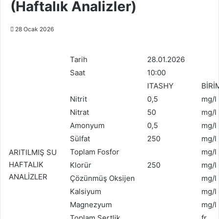
(Haftalık Analizler)
28 Ocak 2026
Tarih
28.01.2026
Saat
10:00
ITASHY
BİRİ
Nitrit
0,5
mg/l
Nitrat
50
mg/l
Amonyum
0,5
mg/l
Sülfat
250
mg/l
Toplam Fosfor
mg/l
ARITILMIŞ SU
HAFTALIK
Klorür
250
mg/l
ANALİZLER
Çözünmüş Oksijen
mg/l
Kalsiyum
mg/l
Magnezyum
mg/l
Toplam Sertlik
fr