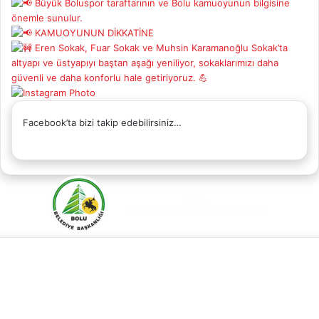
Facebook’ta bizi takip edebilirsiniz…
Facebook
X
YouTube
Instagram
Whatsapp
Telefon