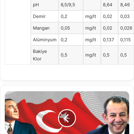
pH
6,5/9,5
8,64
8,46
Demir
0,2
mg/lt
0,02
0,03
Mangan
0,05
mg/lt
0,02
0,026
Alüminyum
0,2
mg/lt
0,137
0,115
Bakiye
0,5
mg/lt
0,5
0,5
Klor
Başkan
Özcan’dan
Cumhuriyet
Bayramı
mesajı