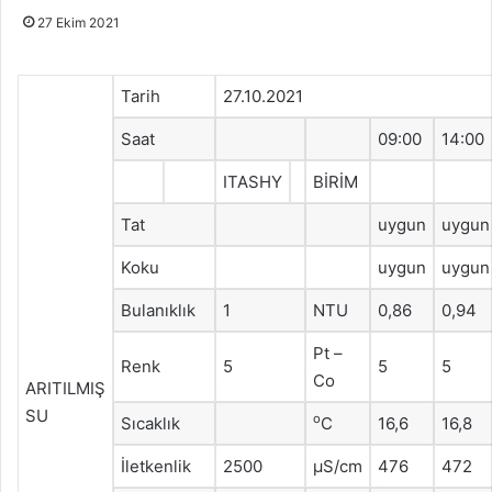
27 Ekim 2021
Tarih
27.10.2021
Saat
09:00
14:00
ITASHY
BİRİM
Tat
uygun
uygun
Koku
uygun
uygun
Bulanıklık
1
NTU
0,86
0,94
Pt –
Renk
5
5
5
Co
ARITILMIŞ
SU
o
Sıcaklık
C
16,6
16,8
İletkenlik
2500
μS/cm
476
472