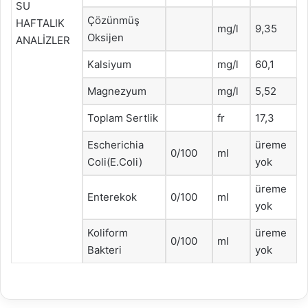
SU
Çözünmüş
HAFTALIK
mg/l
9,35
Oksijen
ANALİZLER
Kalsiyum
mg/l
60,1
Magnezyum
mg/l
5,52
Toplam Sertlik
fr
17,3
Escherichia
üreme
0/100
ml
Coli(E.Coli)
yok
üreme
Enterekok
0/100
ml
yok
Koliform
üreme
0/100
ml
Bakteri
yok