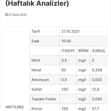
(Haftalık Analizler)
27 Ekim 2021
Tarih
27.10.2021
Saat
10:00
ITASHY
BİRİM
SONUÇ
Nitrit
0,5
mg/l
0
Nitrat
50
mg/l
0,356
Amonyum
0,5
mg/l
0,003
Sülfat
250
mg/l
12,9
Toplam Fosfor
mg/l
0,045
ARITILMIŞ
Klorür
250
mg/l
57,7