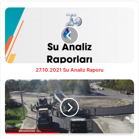
27.10.2021
Su
Analiz
Raporu
27.10.2021 Su Analiz Raporu
Kanal
kapatma
projesi
tüm
hızıyla
devam
ediyor