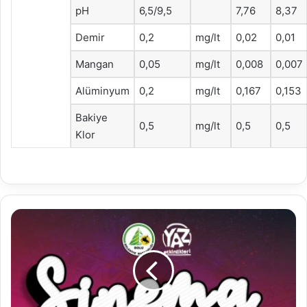
pH
6,5/9,5
7,76
8,37
Demir
0,2
mg/lt
0,02
0,01
Mangan
0,05
mg/lt
0,008
0,007
Alüminyum
0,2
mg/lt
0,167
0,153
Bakiye
0,5
mg/lt
0,5
0,5
Klor
Bolu
Belediyesi
Sinema
Günleri
hafta
sonu
gerçekleşecek