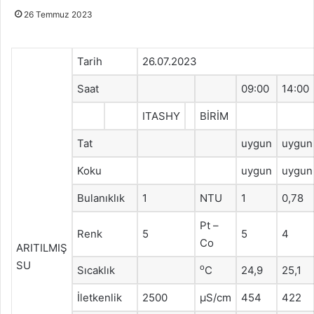
26 Temmuz 2023
Tarih
26.07.2023
Saat
09:00
14:00
ITASHY
BİRİM
Tat
uygun
uygun
Koku
uygun
uygun
Bulanıklık
1
NTU
1
0,78
Pt –
Renk
5
5
4
Co
ARITILMIŞ
SU
o
Sıcaklık
C
24,9
25,1
İletkenlik
2500
μS/cm
454
422