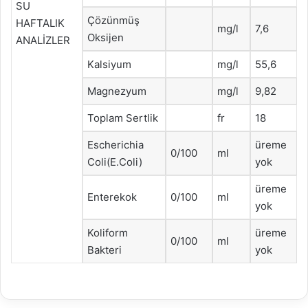
SU
Çözünmüş
HAFTALIK
mg/l
7,6
Oksijen
ANALİZLER
Kalsiyum
mg/l
55,6
Magnezyum
mg/l
9,82
Toplam Sertlik
fr
18
Escherichia
üreme
0/100
ml
Coli(E.Coli)
yok
üreme
Enterekok
0/100
ml
yok
Koliform
üreme
0/100
ml
Bakteri
yok