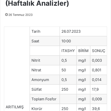
(Haftalık Analizler)
26 Temmuz 2023
Tarih
26.07.2023
Saat
10:00
ITASHY
BİRİM
SONUÇ
Nitrit
0,5
mg/l
0,003
Nitrat
50
mg/l
0,801
Amonyum
0,5
mg/l
0,014
Sülfat
250
mg/l
17,9
Toplam Fosfor
mg/l
0,009
ARITILMIŞ
Klorür
250
mg/l
39,6