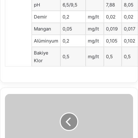
pH
6,5/9,5
7,88
8,05
Demir
0,2
mg/lt
0,02
0,02
Mangan
0,05
mg/lt
0,019
0,017
Alüminyum
0,2
mg/lt
0,105
0,102
Bakiye
0,5
mg/lt
0,5
0,5
Klor
MasterChef
Eray’dan
Başkan
Özcan’a
teşekkür
ziyareti