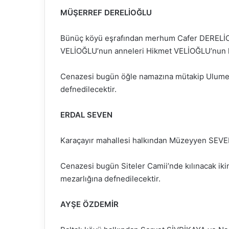
MÜŞERREF DERELİOĞLU
Bünüç köyü eşrafından merhum Cafer DERELİ
VELİOĞLU’nun anneleri Hikmet VELİOĞLU’nun k
Cenazesi bugün öğle namazına mütakip Ulumesc
defnedilecektir.
ERDAL SEVEN
Karaçayır mahallesi halkından Müzeyyen SEVEN
Cenazesi bugün Siteler Camii’nde kılınacak ik
mezarlığına defnedilecektir.
AYŞE ÖZDEMİR