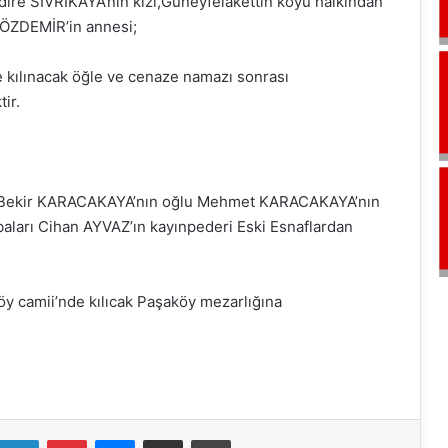
dire SİVRİKAYA’nın kızı,Güneyfelakettin köyü halkından
 ÖZDEMİR’in annesi;
 kılınacak öğle ve cenaze namazı sonrası
ir.
 Bekir KARACAKAYA’nın oğlu Mehmet KARACAKAYA’nın
aları Cihan AYVAZ’ın kayınpederi Eski Esnaflardan
 camii’nde kılıcak Paşaköy mezarlığına
k
LinkedIn
Pinterest
Messenger
E-Mail ile paylaş
Yazdır