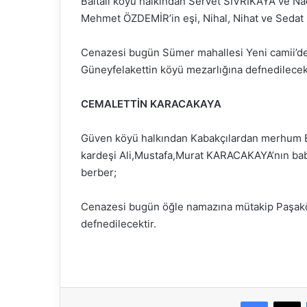
Baltalı köyü halkından Servet SİVRİKAYA ve Na
Mehmet ÖZDEMİR’in eşi, Nihal, Nihat ve Sedat
Cenazesi bugün Sümer mahallesi Yeni camii’de
Güneyfelakettin köyü mezarlığına defnedilecekt
CEMALETTİN KARACAKAYA
Güven köyü halkından Kabakçılardan merhum
kardeşi Ali,Mustafa,Murat KARACAKAYA’nın bab
berber;
Cenazesi bugün öğle namazına mütakip Paşaköy
defnedilecektir.
Faceboo
X