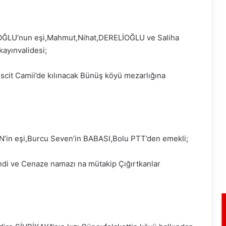
OĞLU’nun eşi,Mahmut,Nihat,DERELİOĞLU ve Saliha
ayınvalidesi;
it Camii’de kılınacak Bünüş köyü mezarlığına
’in eşi,Burcu Seven’in BABASI,Bolu PTT’den emekli;
indi ve Cenaze namazı na mütakip Çığırtkanlar