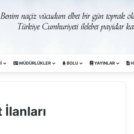
İ
MÜDÜRLÜKLER
BOLU
YAYINLAR
H
İlanları