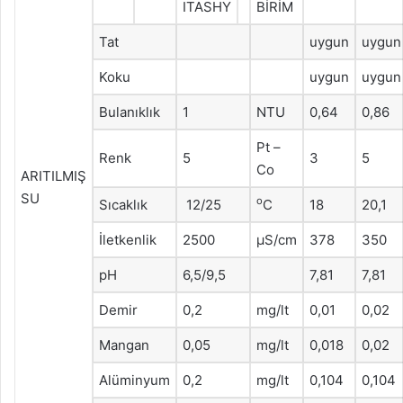
ITASHY
BİRİM
Tat
uygun
uygun
Koku
uygun
uygun
Bulanıklık
1
NTU
0,64
0,86
Pt –
Renk
5
3
5
Co
ARITILMIŞ
SU
o
Sıcaklık
12/25
C
18
20,1
İletkenlik
2500
μS/cm
378
350
pH
6,5/9,5
7,81
7,81
Demir
0,2
mg/lt
0,01
0,02
Mangan
0,05
mg/lt
0,018
0,02
Alüminyum
0,2
mg/lt
0,104
0,104