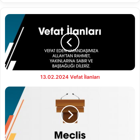
13.02.2024
Vefat
İlanları
13.02.2024 Vefat İlanları
2024
Dönemi
Şubat
Ayı
Meclis
Kararları
(İmar
Planları)