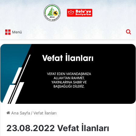
A
Menü
Ana Sayfa
/
Vefat İlanları
23.08.2022 Vefat İlanları