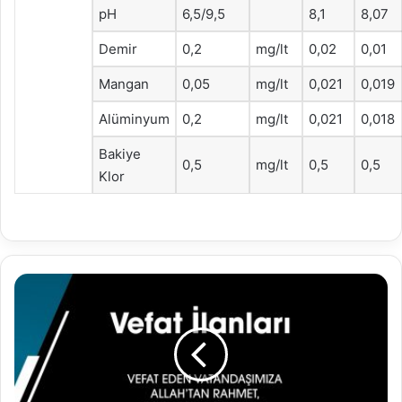
pH
6,5/9,5
8,1
8,07
Demir
0,2
mg/lt
0,02
0,01
Mangan
0,05
mg/lt
0,021
0,019
Alüminyum
0,2
mg/lt
0,021
0,018
Bakiye
0,5
mg/lt
0,5
0,5
Klor
23.08.2022
Vefat
İlanları