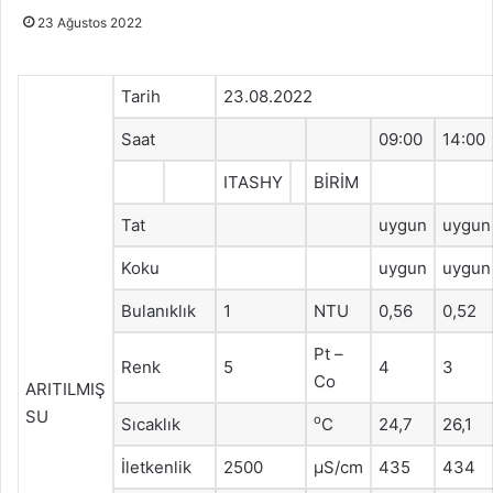
23 Ağustos 2022
Tarih
23.08.2022
Saat
09:00
14:00
ITASHY
BİRİM
Tat
uygun
uygun
Koku
uygun
uygun
Bulanıklık
1
NTU
0,56
0,52
Pt –
Renk
5
4
3
Co
ARITILMIŞ
SU
o
Sıcaklık
C
24,7
26,1
İletkenlik
2500
μS/cm
435
434