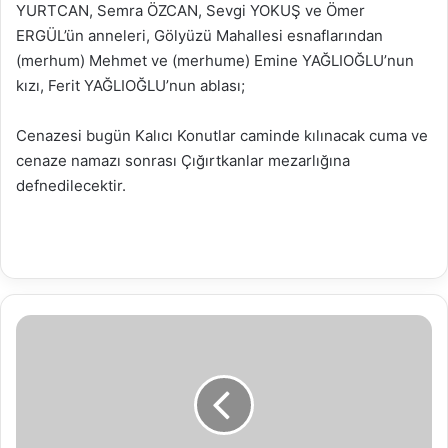
YURTCAN, Semra ÖZCAN, Sevgi YOKUŞ ve Ömer
ERGÜL’ün anneleri, Gölyüzü Mahallesi esnaflarından
(merhum) Mehmet ve (merhume) Emine YAĞLIOĞLU’nun
kızı, Ferit YAĞLIOĞLU’nun ablası;
Cenazesi bugün Kalıcı Konutlar caminde kılınacak cuma ve
cenaze namazı sonrası Çığırtkanlar mezarlığına
defnedilecektir.
21.03.2019
Su
Analiz
Raporu