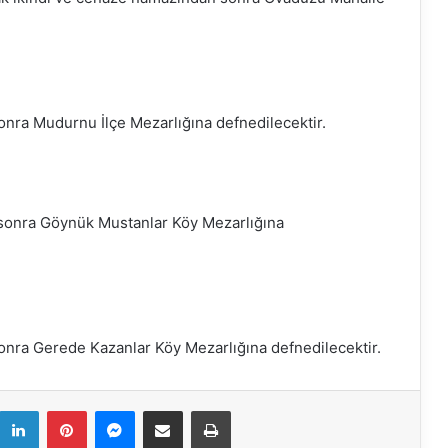
ra Mudurnu İlçe Mezarlığına defnedilecektir.
sonra Göynük Mustanlar Köy Mezarlığına
ra Gerede Kazanlar Köy Mezarlığına defnedilecektir.
k
LinkedIn
Pinterest
Messenger
E-Mail ile paylaş
Yazdır