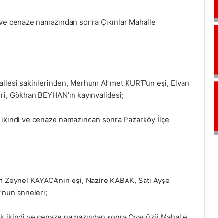
 ve cenaze namazından sonra Çıkınlar Mahalle
llesi sakinlerinden, Merhum Ahmet KURT’un eşi, Elvan
i, Gökhan BEYHAN’ın kayınvalidesi;
ikindi ve cenaze namazından sonra Pazarköy İlçe
m Zeynel KAYACA’nın eşi, Nazire KABAK, Satı Ayşe
nun anneleri;
ak ikindi ve cenaze namazından sonra Ovadüzü Mahalle