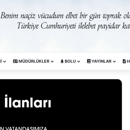
İ
MÜDÜRLÜKLER
BOLU
YAYINLAR
H