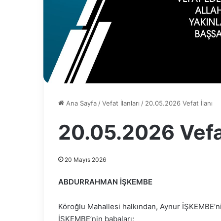
Ana Sayfa
/
Vefat İlanları
/
20.05.2026 Vefat İlanı
20.05.2026 Vefat
20 Mayıs 2026
ABDURRAHMAN İŞKEMBE
Köroğlu Mahallesi halkından, Aynur İŞKEMBE’ni
İŞKEMBE’nin babaları;