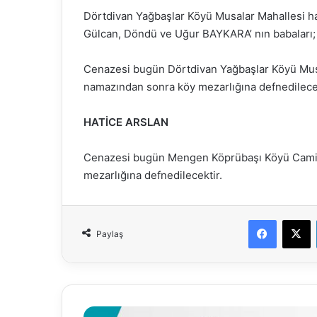
Dörtdivan Yağbaşlar Köyü Musalar Mahallesi h
Gülcan, Döndü ve Uğur BAYKARA’ nın babaları;
Cenazesi bugün Dörtdivan Yağbaşlar Köyü Musa
namazından sonra köy mezarlığına defnedilecek
HATİCE ARSLAN
Cenazesi bugün Mengen Köprübaşı Köyü Camiin
mezarlığına defnedilecektir.
Faceboo
X
Paylaş
18.05.2026