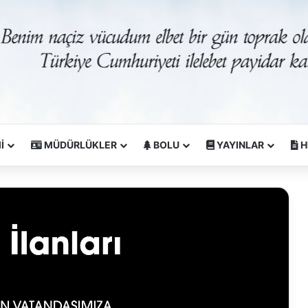
İ
MÜDÜRLÜKLER
BOLU
YAYINLAR
H