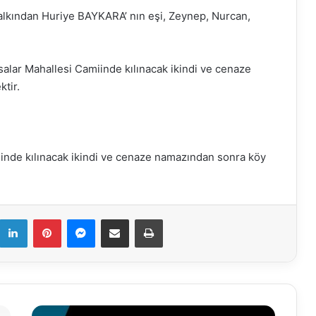
alkından Huriye BAYKARA’ nın eşi, Zeynep, Nurcan,
lar Mahallesi Camiinde kılınacak ikindi ve cenaze
tir.
de kılınacak ikindi ve cenaze namazından sonra köy
k
LinkedIn
Pinterest
Messenger
E-Mail ile paylaş
Yazdır
20.05.2026