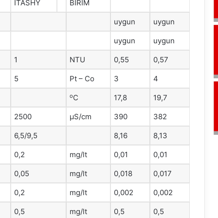
ITASHY
BİRİM
uygun
uygun
uygun
uygun
1
NTU
0,55
0,57
5
Pt – Co
3
4
o
C
17,8
19,7
2500
μS/cm
390
382
6,5/9,5
8,16
8,13
0,2
mg/lt
0,01
0,01
0,05
mg/lt
0,018
0,017
0,2
mg/lt
0,002
0,002
0,5
mg/lt
0,5
0,5