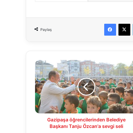
Faceboo
X
Paylaş
Gazipaşa
öğrencilerinden
Belediye
Başkanı
Tanju
Özcan'a
sevgi
seli
Gazipaşa öğrencilerinden Belediye
Başkanı Tanju Özcan'a sevgi seli