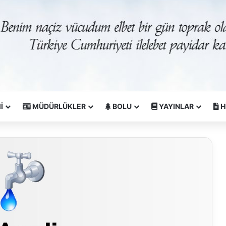
İ
MÜDÜRLÜKLER
BOLU
YAYINLAR
H