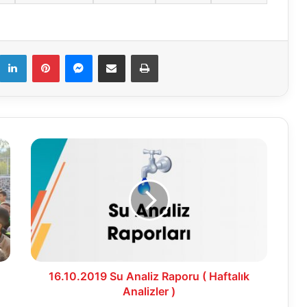
k
LinkedIn
Pinterest
Messenger
E-Mail ile paylaş
Yazdır
16.10.2019
Su
Analiz
Raporu
(
Haftalık
Analizler
)
16.10.2019 Su Analiz Raporu ( Haftalık
Analizler )