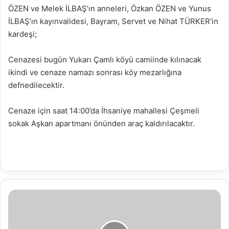
ÖZEN ve Melek İLBAŞ’ın anneleri, Özkan ÖZEN ve Yunus
İLBAŞ’ın kayınvalidesi, Bayram, Servet ve Nihat TÜRKER’in
kardeşi;
Cenazesi bugün Yukarı Çamlı köyü camiinde kılınacak
ikindi ve cenaze namazı sonrası köy mezarlığına
defnedilecektir.
Cenaze için saat 14:00’da İhsaniye mahallesi Çeşmeli
sokak Aşkan apartmanı önünden araç kaldırılacaktır.
15.01.2019
Su
Analiz
Raporu