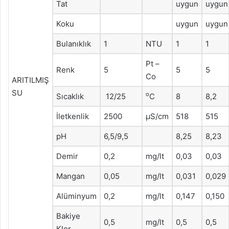
Tat
uygun
uygun
Koku
uygun
uygun
Bulanıklık
1
NTU
1
1
Pt –
Renk
5
5
5
Co
ARITILMIŞ
SU
o
Sıcaklık
12/25
C
8
8,2
İletkenlik
2500
μS/cm
518
515
pH
6,5/9,5
8,25
8,23
Demir
0,2
mg/lt
0,03
0,03
Mangan
0,05
mg/lt
0,031
0,029
Alüminyum
0,2
mg/lt
0,147
0,150
Bakiye
0,5
mg/lt
0,5
0,5
Klor