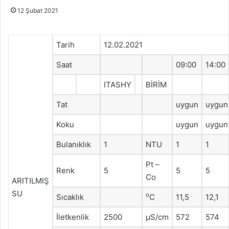
12 Şubat 2021
Tarih
12.02.2021
Saat
09:00
14:00
ITASHY
BİRİM
Tat
uygun
uygun
Koku
uygun
uygun
Bulanıklık
1
NTU
1
1
Pt –
Renk
5
5
5
Co
ARITILMIŞ
SU
o
Sıcaklık
C
11,5
12,1
İletkenlik
2500
μS/cm
572
574