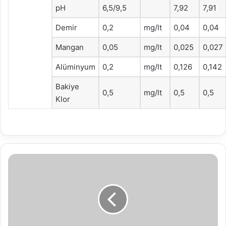
pH
6,5/9,5
7,92
7,91
Demir
0,2
mg/lt
0,04
0,04
Mangan
0,05
mg/lt
0,025
0,027
Alüminyum
0,2
mg/lt
0,126
0,142
Bakiye
0,5
mg/lt
0,5
0,5
Klor
Bolu
Belediyesi
Gökçesulu
hayvan
severlerin
talebine
kayıtsız