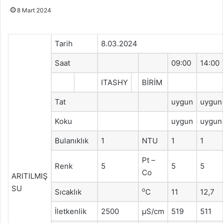
8 Mart 2024
Tarih
8.03.2024
Saat
09:00
14:00
ITASHY
BİRİM
Tat
uygun
uygun
Koku
uygun
uygun
Bulanıklık
1
NTU
1
1
Pt –
Renk
5
5
5
Co
ARITILMIŞ
SU
o
Sıcaklık
C
11
12,7
İletkenlik
2500
μS/cm
519
511