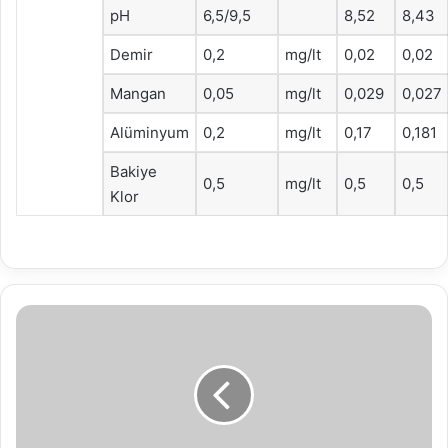
pH
6,5/9,5
8,52
8,43
Demir
0,2
mg/lt
0,02
0,02
Mangan
0,05
mg/lt
0,029
0,027
Alüminyum
0,2
mg/lt
0,17
0,181
Bakiye
0,5
mg/lt
0,5
0,5
Klor
TÜM
KADIN
ÇALIŞANLARA
8
MART'TA
1
MAAŞ