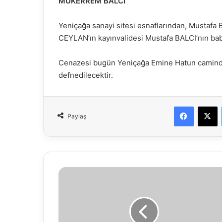
MÜKERREM BALCI
Yeniçağa sanayi sitesi esnaflarından, Mustafa 
CEYLAN’ın kayınvalidesi Mustafa BALCI’nın b
Cenazesi bugün Yeniçağa Emine Hatun caminde
defnedilecektir.
Faceboo
X
Paylaş
07.03.2019
Su
Analiz
Raporu