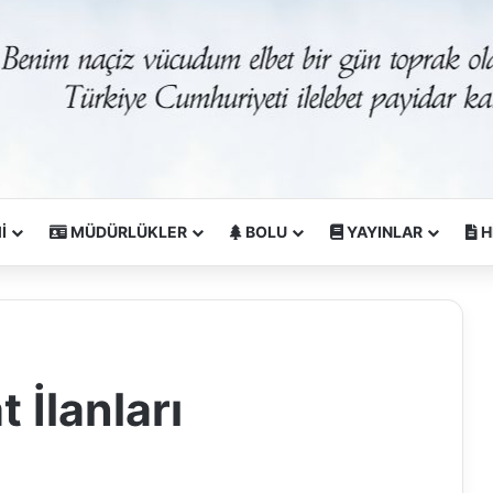
İ
MÜDÜRLÜKLER
BOLU
YAYINLAR
H
 İlanları