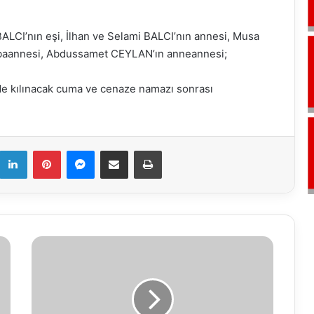
BALCI’nın eşi, İlhan ve Selami BALCI’nın annesi, Musa
abaannesi, Abdussamet CEYLAN’ın anneannesi;
 kılınacak cuma ve cenaze namazı sonrası
k
LinkedIn
Pinterest
Messenger
E-Mail ile paylaş
Yazdır
08.03.2019
Su
Analiz
Raporu