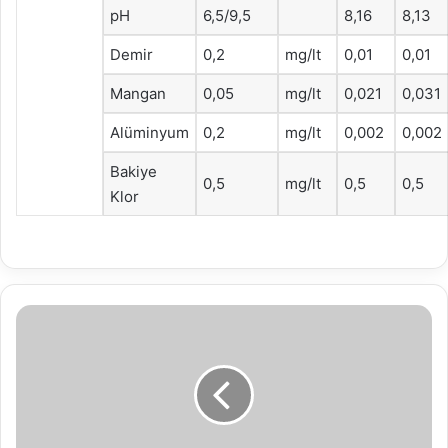
pH
6,5/9,5
8,16
8,13
Demir
0,2
mg/lt
0,01
0,01
Mangan
0,05
mg/lt
0,021
0,031
Alüminyum
0,2
mg/lt
0,002
0,002
Bakiye
0,5
mg/lt
0,5
0,5
Klor
Bolu
Belediyesi’nden
engellilere
büyük
destek!
21
engelli