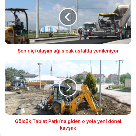
ulaşım
ağı
sıcak
asfaltla
yenileniyor
Şehir içi ulaşım ağı sıcak asfaltla yenileniyor
Gölcük
Tabiat
Parkı’na
giden
o
yola
yeni
dönel
kavşak
Gölcük Tabiat Parkı’na giden o yola yeni dönel
kavşak