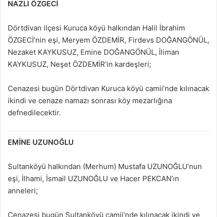
NAZLI ÖZGECİ
Dörtdivan ilçesi Kuruca köyü halkından Halil İbrahim
ÖZGECİ’nin eşi, Meryem ÖZDEMİR, Firdevs DOĞANGÖNÜL,
Nezaket KAYKUSUZ, Emine DOĞANGÖNÜL, İliman
KAYKUSUZ, Neşet ÖZDEMİR’in kardeşleri;
Cenazesi bugün Dörtdivan Kuruca köyü camii’nde kılınacak
ikindi ve cenaze namazı sonrası köy mezarlığına
defnedilecektir.
EMİNE UZUNOĞLU
Sultanköyü halkından (Merhum) Mustafa UZUNOĞLU’nun
eşi, İlhami, İsmail UZUNOĞLU ve Hacer PEKCAN’ın
anneleri;
Cenazesi bugün Sultanköyü camii’nde kılınacak ikindi ve