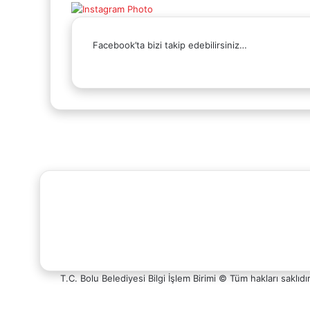
Facebook’ta bizi takip edebilirsiniz…
Facebook
X
YouTube
Instagram
Whatsapp
Telefon
Destek
T.C. Bolu Belediyesi Bilgi İşlem Birimi © Tüm hakları saklıdı
Hattı
Facebook
X