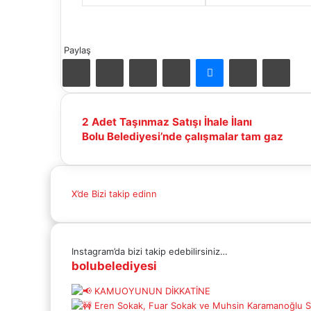
Paylaş
Facebook
X
LinkedIn
Pinterest
Messenger
E-
Yazd
Mail
ile
paylaş
2
2 Adet Taşınmaz Satışı İhale İlanı
Adet
Bolu
Bolu Belediyesi’nde çalışmalar tam gaz
Taşınmaz
Belediyesi’nde
Satışı
çalışmalar
İhale
tam
X’de Bizi takip edinn
İlanı
gaz
Instagram’da bizi takip edebilirsiniz…
bolubelediyesi