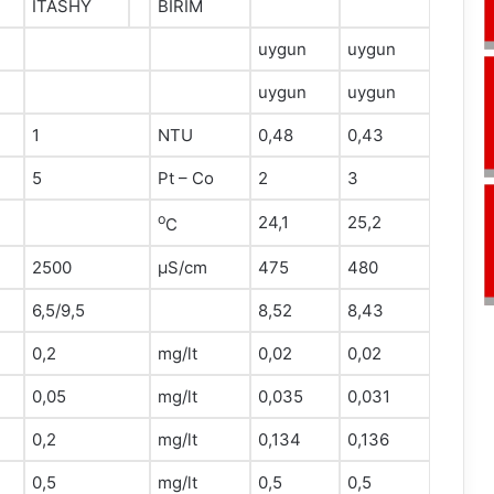
ITASHY
BİRİM
uygun
uygun
uygun
uygun
1
NTU
0,48
0,43
5
Pt – Co
2
3
o
24,1
25,2
C
2500
μS/cm
475
480
6,5/9,5
8,52
8,43
0,2
mg/lt
0,02
0,02
0,05
mg/lt
0,035
0,031
0,2
mg/lt
0,134
0,136
0,5
mg/lt
0,5
0,5