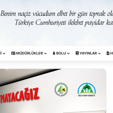
İ
MÜDÜRLÜKLER
BOLU
YAYINLAR
H