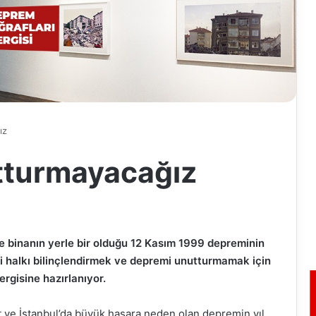
ız
tturmayacağız
rce binanın yerle bir olduğu 12 Kasım 1999 depreminin
i halkı bilinçlendirmek ve depremi unutturmamak için
rgisine hazırlanıyor.
 ve İstanbul’da büyük hasara neden olan depremin yıl