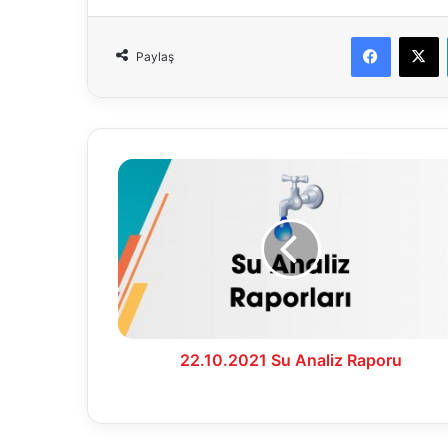
Faceboo
X
Paylaş
22.10.2021
Su
Analiz
Raporu
22.10.2021 Su Analiz Raporu