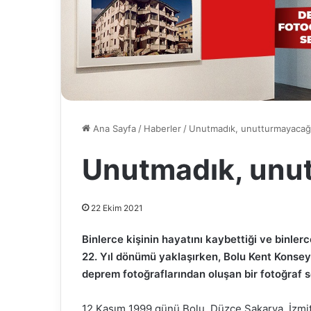
Ana Sayfa
/
Haberler
/
Unutmadık, unutturmayacağ
Unutmadık, unu
22 Ekim 2021
Binlerce kişinin hayatını kaybettiği ve binle
22. Yıl dönümü yaklaşırken, Bolu Kent Konsey
deprem fotoğraflarından oluşan bir fotoğraf se
12 Kasım 1999 günü Bolu, Düzce Sakarya, İzmit