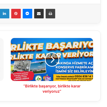
k
LinkedIn
Pinterest
Messenger
E-Mail ile paylaş
Yazdır
“Birlikte
başarıyor,
birlikte
karar
veriyoruz”
“Birlikte başarıyor, birlikte karar
veriyoruz”