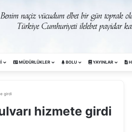
İ
MÜDÜRLÜKLER
BOLU
YAYINLAR
H
e girdi
lvarı hizmete girdi