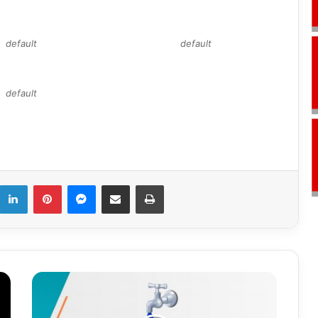
default
default
default
k
LinkedIn
Pinterest
Messenger
E-Mail ile paylaş
Yazdır
10.12.2020
Su
Analiz