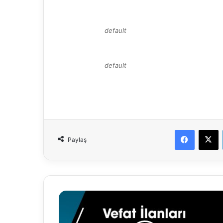
default
default
Faceboo
X
Paylaş
10.12.2020
VEFAT
İLANLARI