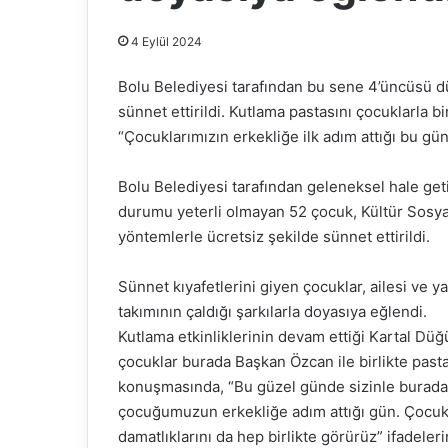
4 Eylül 2024
Bolu Belediyesi tarafından bu sene 4’üncüsü 
sünnet ettirildi. Kutlama pastasını çocuklarla 
“Çocuklarımızın erkekliğe ilk adım attığı bu g
Bolu Belediyesi tarafından geleneksel hale ge
durumu yeterli olmayan 52 çocuk, Kültür Sosy
yöntemlerle ücretsiz şekilde sünnet ettirildi.
Sünnet kıyafetlerini giyen çocuklar, ailesi ve y
takımının çaldığı şarkılarla doyasıya eğlendi.
Kutlama etkinliklerinin devam ettiği Kartal Dü
çocuklar burada Başkan Özcan ile birlikte past
konuşmasında, “Bu güzel günde sizinle burad
çocuğumuzun erkekliğe adım attığı gün. Çocukla
damatlıklarını da hep birlikte görürüz” ifadeleri