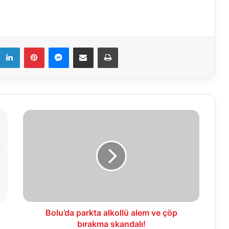
k
LinkedIn
Pinterest
Messenger
E-Mail ile paylaş
Yazdır
Bolu’da
parkta
alkollü
alem
ve
çöp
bırakma
skandalı!
Bolu’da parkta alkollü alem ve çöp
bırakma skandalı!