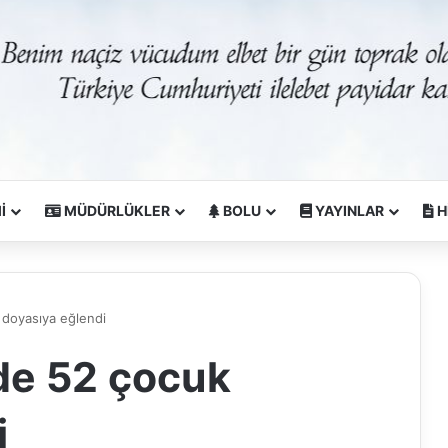
İ
MÜDÜRLÜKLER
BOLU
YAYINLAR
H
 doyasıya eğlendi
de 52 çocuk
i