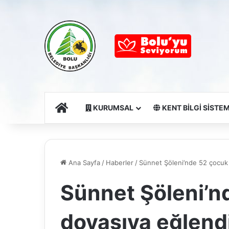
Ana Sayfa
KURUMSAL
KENT BİLGİ SİSTEM
Ana Sayfa
/
Haberler
/
Sünnet Şöleni’nde 52 çocuk
Sünnet Şöleni’n
doyasıya eğlend