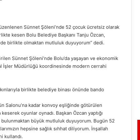
düzenlenen Sünnet Şöleni’nde 52 çocuk ücretsiz olarak
birlikte kesen Bolu Belediye Başkanı Tanju Özcan,
ünde birlikte olmaktan mutluluk duyuyorum” dedi.
tirilen Sünnet Şöleni’nde Bolu’da yaşayan ve ekonomik
al İşler Müdürlüğü koordinesinde modern cerrahi
akınlarıyla birlikte belediye binası önünde bando
ğün Salonu’na kadar konvoy eşliğinde götürülen
a keserek oyunlar oynadı. Başkan Özcan yaptığı
a bulunmaktan büyük mutluluk duyuyorum. Bugün 52
rımızın hepsine sağlık sıhhat diliyorum. İnşallah
ni kullandı.