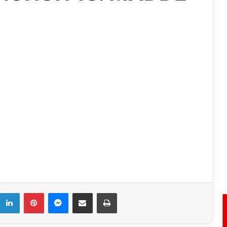
k
LinkedIn
Pinterest
Messenger
E-Mail ile paylaş
Yazdır