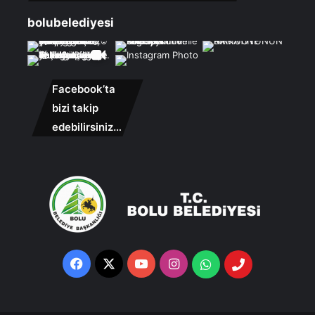
bolubelediyesi
Facebook’ta
bizi takip
edebilirsiniz…
Facebook
X
YouTube
Instagram
Whatsapp
Telefon
Destek