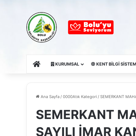
Ana Sayfa
KURUMSAL
KENT BİLGİ SİSTEM
Ana Sayfa
/
0000Atık Kategori
/
SEMERKANT MAHAL
SEMERKANT MA
SAYILI İMAR K