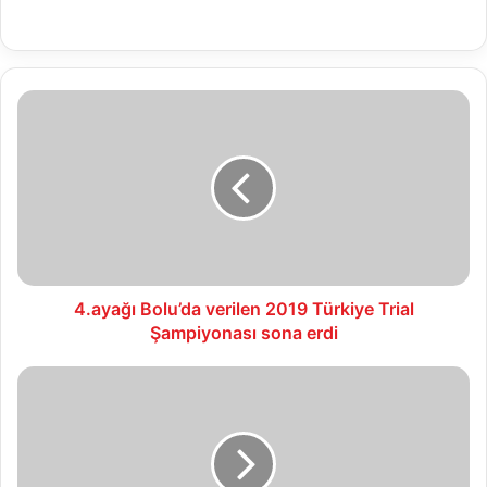
4.ayağı
Bolu’da
verilen
2019
Türkiye
Trial
Şampiyonası
sona
erdi
4.ayağı Bolu’da verilen 2019 Türkiye Trial
Şampiyonası sona erdi
Bolu
Belediyesi’nden
kadınlara
davet